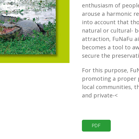
enthusiasm of peopl
arouse a harmonic rel
into account that tho
natural or cultural- 
attraction, FuNaFu a
becomes a tool to aw
secure the preservati
For this purpose, FuN
promoting a proper p
local communities, t
and private-<
PDF