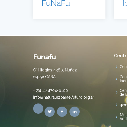
FuNaFu
I
Funafu
Centr
Cen
O' Higgins 4380, Nuñez
Cen
(1429) CABA
Ibe
Cen
+ (54 11) 4704-6100
de 
info@naturalezparaelfuturo.org.ar
qw
Mus
And