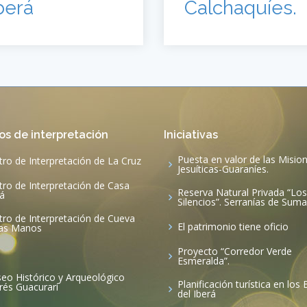
berá
Calchaquíes.
os de interpretación
Iniciativas
Puesta en valor de las Misio
tro de Interpretación de La Cruz
Jesuíticas-Guaraníes.
tro de Interpretación de Casa
Reserva Natural Privada “Los
rá
Silencios”. Serranías de Su
tro de Interpretación de Cueva
El patrimonio tiene oficio
las Manos
Proyecto “Corredor Verde
e
Esmeralda”.
eo Histórico y Arqueológico
Planificación turística en los
rés Guacurarí
del Iberá