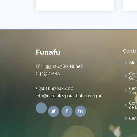
Funafu
Centr
Mus
O' Higgins 4380, Nuñez
Cen
(1429) CABA
Gal
Cen
+ (54 11) 4704-6100
Ibe
info@naturalezparaelfuturo.org.ar
Cen
de 
Cen