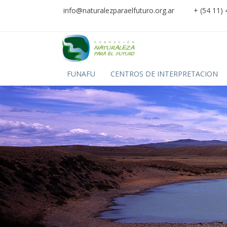
info@naturalezparaelfuturo.org.ar
+ (54 11)
FUNAFU
CENTROS DE INTERPRETACION