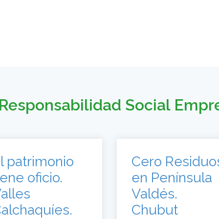
Responsabilidad Social Empr
l patrimonio
Cero Residuo
iene oficio.
en Península
alles
Valdés.
alchaquíes.
Chubut