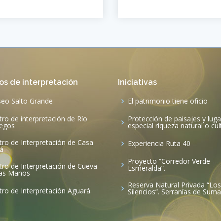
os de interpretación
Iniciativas
eo Salto Grande
El patrimonio tiene oficio
tro de interpretación de Río
Protección de paisajes y lug
legos
especial riqueza natural o cul
tro de Interpretación de Casa
Experiencia Ruta 40
rá
Proyecto “Corredor Verde
tro de Interpretación de Cueva
Esmeralda”.
las Manos
Reserva Natural Privada “Los
tro de Interpretación Aguará.
Silencios”. Serranías de Su