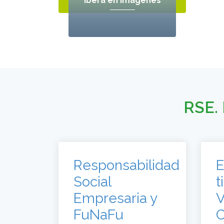
Iberá en Imágenes
RSE. 
Responsabilidad
E
Social
t
Empresaria y
V
FuNaFu
C