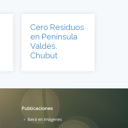
Cero Residuos
en Península
Valdés.
Chubut
Publicaciones
Iberá en Imágenes