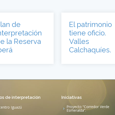
lan de
El patrimonio
nterpretación
tiene oficio.
e la Reserva
Valles
berá
Calchaquíes.
os de interpretación
Iniciativas
Proyecto “Corredor Verde
centro Iguazú
Esmeralda”.