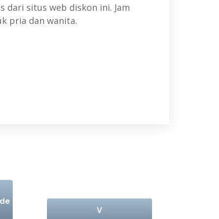
 dari situs web diskon ini. Jam
uk pria dan wanita.
 de
V