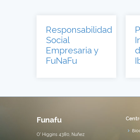
Responsabilidad
P
Social
I
Empresaria y
d
FuNaFu
I
Funafu
Centr
Bio
O' Higgins 4380, Nuñez