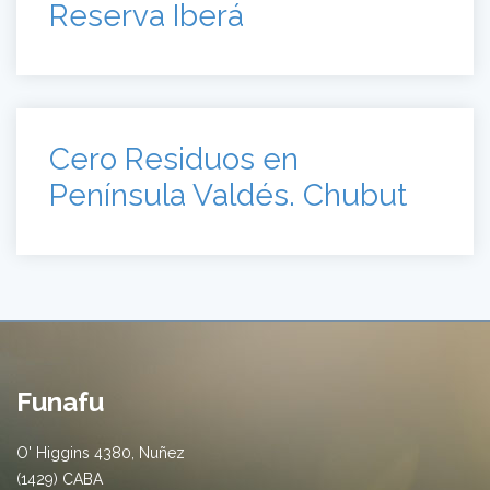
Funafu
O' Higgins 4380, Nuñez
(1429) CABA
+ (54 11) 4704-6100
info@naturalezparaelfuturo.org.ar
Centros de interpretación
Centro de Interpretación de Casa Iberá