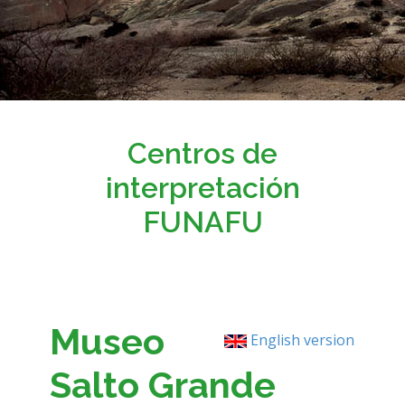
Centros de
interpretación
FUNAFU
Museo
English version
Salto Grande