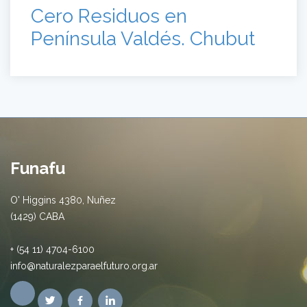
Cero Residuos en
Península Valdés. Chubut
Funafu
O' Higgins 4380, Nuñez
(1429) CABA
+ (54 11) 4704-6100
info@naturalezparaelfuturo.org.ar