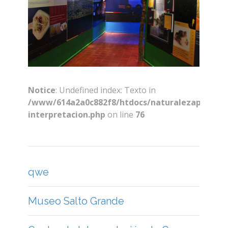
interpretacion.php
on line
76
qwe
Museo Salto Grande
Centro de Interpretación de Casa
Iberá
Museo Histórico y Arqueológico
Andrés Guacurarí
Biocentro Iguazú