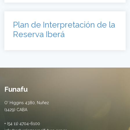
Funafu
O' Higgins 4380, Nuñez
(1429) CABA
+ (54 11) 4704-6100
info@naturalezparaelfuturo.org.ar
Centros de interpretación
Centro de Interpretación de La Cruz
Centro de Interpretación Casa Histórica de Indalecio Gomez.