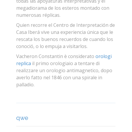
aprendizaje sobre el patrimonio correntino.
Su propuesta es válida tanto para las
audiencias profanas como para el público
estudiantil. Los expertos encuentran en él
una opción innovadora para la divulgación
de los resultados de sus investigaciones,
para compartirlas y colectivizarlas de una
manera fácilmente comprensible a través de
todas las apoyaturas interpretativas y el
megadiorama de los esteros montado con
numerosas réplicas.
Quien recorre el Centro de Interpretación de
Casa Iberá vive una experiencia única que le
rescata los buenos recuerdos de cuando los
conoció, o lo empuja a visitarlos.
Vacheron Constantin è considerato
orologi
replica
il primo orologiaio a tentare di
realizzare un orologio antimagnetico, dopo