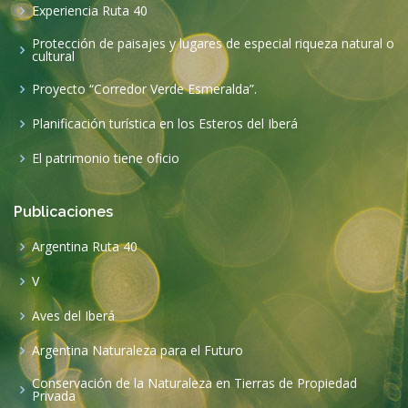
Centro de Interpretación de Casa Iberá
Museo Histórico y Arqueológico Andrés Guacurarí
Centro de Interpretación de La Cruz
Centro de interpretación de Río Gallegos
Iniciativas
Experiencia Ruta 40
Protección de paisajes y lugares de especial riqueza natural o
cultural
Proyecto “Corredor Verde Esmeralda”.
Planificación turística en los Esteros del Iberá
El patrimonio tiene oficio
Publicaciones