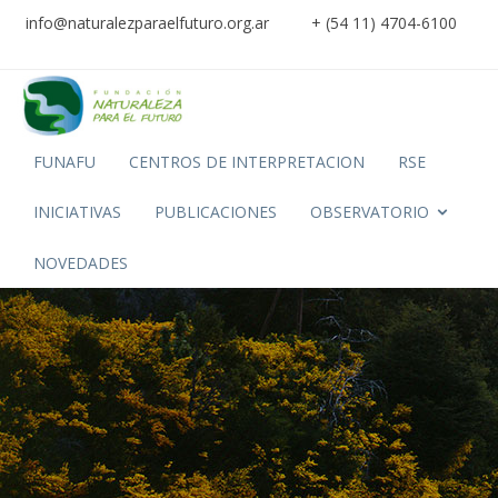
info@naturalezparaelfuturo.org.ar
+ (54 11) 4704-6100
FUNAFU
CENTROS DE INTERPRETACION
RSE
INICIATIVAS
PUBLICACIONES
OBSERVATORIO
NOVEDADES