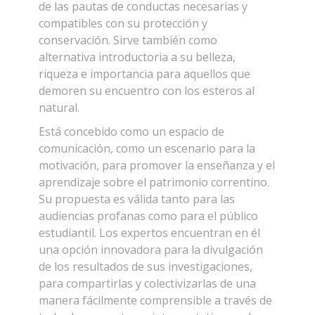
sus distintas miradas y expectativas en él.
El Centro de Interpretación de Casa Iberá en
la ciudad de Corrientes tiene por objetivo
promover una visita informada y respetuosa
haciendo foco en la importancia y fragilidad
de este ecosistema. Presenta a los visitantes
una visión general, didáctica y atractiva de
sus aspectos naturales y culturales, además
de las pautas de conductas necesarias y
compatibles con su protección y
conservación. Sirve también como
alternativa introductoria a su belleza,
riqueza e importancia para aquellos que
demoren su encuentro con los esteros al
natural.
Está concebido como un espacio de
comunicación, como un escenario para la
motivación, para promover la enseñanza y el