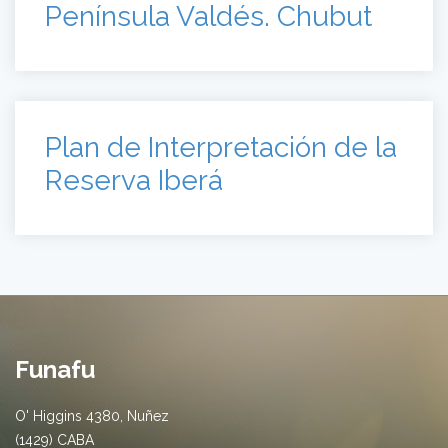
El patrimonio tiene oficio.
Valles Calchaquíes.
Cero Residuos en
Península Valdés. Chubut
Plan de Interpretación de la
Reserva Iberá