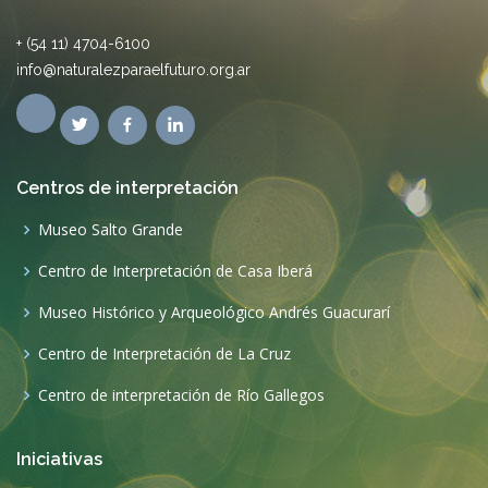
Funafu
O' Higgins 4380, Nuñez
(1429) CABA
+ (54 11) 4704-6100
info@naturalezparaelfuturo.org.ar
Centros de interpretación
Museo Salto Grande