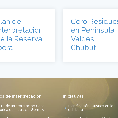
lan de
Cero Residuo
nterpretación
en Península
e la Reserva
Valdés.
berá
Chubut
os de interpretación
Iniciativas
tro de Interpretación Casa
Planificación turística en los
tórica de Indalecio Gomez.
del Iberá