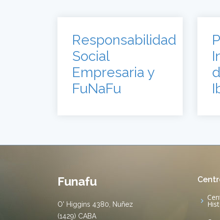
Responsabilidad
P
Social
I
Empresaria y
d
FuNaFu
I
Funafu
Centr
Cen
His
O' Higgins 4380, Nuñez
(1429) CABA