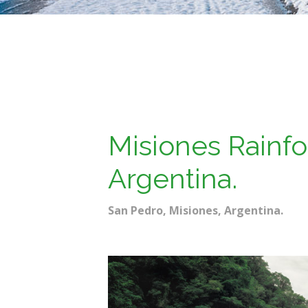
Misiones Rainfor
Argentina.
San Pedro, Misiones, Argentina.
Rolex Datejust Replica