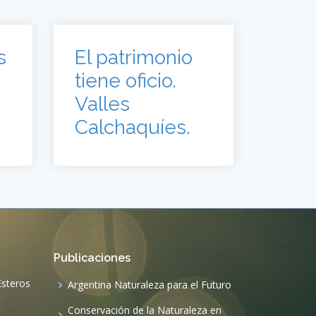
s
El patrimonio
tiene oficio.
Valles
Calchaquíes.
Publicaciones
 Esteros
Argentina Naturaleza para el Futuro
Conservación de la Naturaleza en